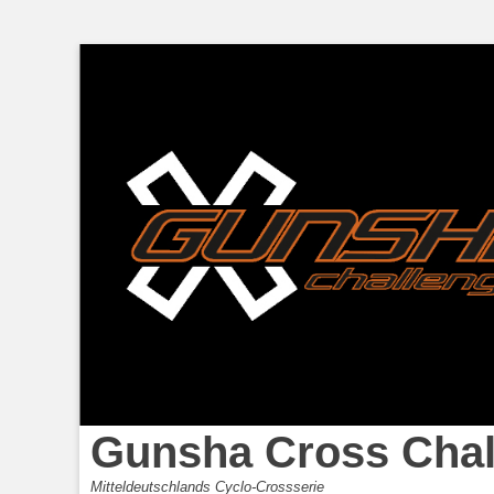
Gunsha Cross Chal
Mitteldeutschlands Cyclo-Crossserie