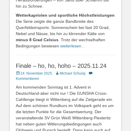
Herausforderungen – von Sand über Schlamm bis
hin zu Schnee.
Wetterkapriolen und sportliche Höchstleistungen
Die Serie zeigte die ganze Bandbreite des
Querfeldeinsports: Sonnenschein bei fast 20 Grad,
Nebel und Nässe, bis hin zu klirrender Kälte von
minus 8 Grad Celsius
. Trotz der wechselhaften
Bedingungen bewiesen
weiterlesen…
Finale – ho, ho, hoho – 2025.11.24
24. November 2025
Michael Schurig
Kommentieren
Am kommenden Sonntag ist 1. Advent in
Deutschland-aber nicht nur ! Die GUNSHA Cross-
Cahllenge biegt in Wittenberg auf die Zielgerade ein.
Auf dem schönen Rundkurs im Volkspark geht es um
die letzten Punkte für die Gesamtwertung. Der
veranstaltende SV Grün Weiß Wittenberg-Piesteritz
hat neben guten Witterungsbedingungen auch
Glühwein und Punsch bestellt. Dann kann auch auf