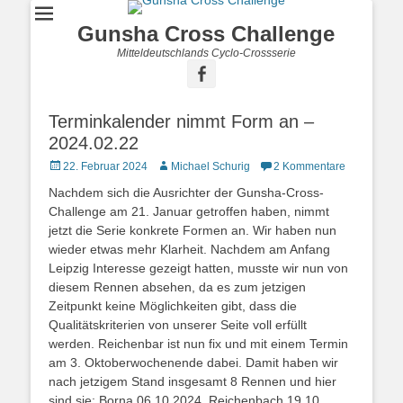
Gunsha Cross Challenge
Mitteldeutschlands Cyclo-Crossserie
Terminkalender nimmt Form an –
2024.02.22
22. Februar 2024
Michael Schurig
2 Kommentare
Nachdem sich die Ausrichter der Gunsha-Cross-
Challenge am 21. Januar getroffen haben, nimmt
jetzt die Serie konkrete Formen an. Wir haben nun
wieder etwas mehr Klarheit. Nachdem am Anfang
Leipzig Interesse gezeigt hatten, musste wir nun von
diesem Rennen absehen, da es zum jetzigen
Zeitpunkt keine Möglichkeiten gibt, dass die
Qualitätskriterien von unserer Seite voll erfüllt
werden. Reichenbar ist nun fix und mit einem Termin
am 3. Oktoberwochenende dabei. Damit haben wir
nach jetzigem Stand insgesamt 8 Rennen und hier
sind sie: Borna 06.10.2024, Reichenbach 19.10.