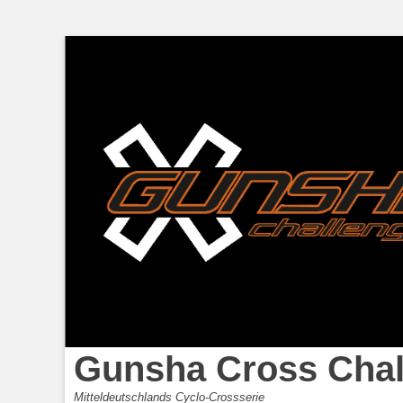
Gunsha Cross Chal
Mitteldeutschlands Cyclo-Crossserie