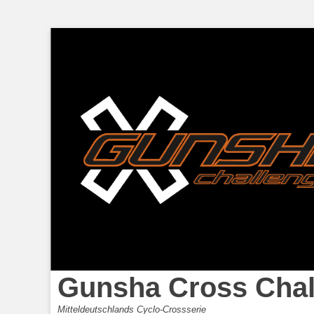
Gunsha Cross Chal
Mitteldeutschlands Cyclo-Crossserie