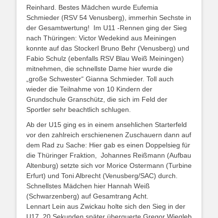
Reinhard. Bestes Mädchen wurde Eufemia
Schmieder (RSV 54 Venusberg), immerhin Sechste in
der Gesamtwertung! Im U11 -Rennen ging der Sieg
nach Thüringen: Victor Wedekind aus Meiningen
konnte auf das Stockerl Bruno Behr (Venusberg) und
Fabio Schulz (ebenfalls RSV Blau Weiß Meiningen)
mitnehmen, die schnellste Dame hier wurde die
„große Schwester“ Gianna Schmieder. Toll auch
wieder die Teilnahme von 10 Kindern der
Grundschule Granschütz, die sich im Feld der
Sportler sehr beachtlich schlugen.
Ab der U15 ging es in einem ansehlichen Starterfeld
vor den zahlreich erschienenen Zuschauern dann auf
dem Rad zu Sache: Hier gab es einen Doppelsieg für
die Thüringer Fraktion, Johannes Reißmann (Aufbau
Altenburg) setzte sich vor Morice Ostermann (Turbine
Erfurt) und Toni Albrecht (Venusberg/SAC) durch.
Schnellstes Mädchen hier Hannah Weiß
(Schwarzenberg) auf Gesamtrang Acht.
Lennart Lein aus Zwickau holte sich den Sieg in der
U17, 20 Sekunden später überquerte Gregor Wiegleb