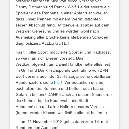
herausgefahrenen Sieg von Mirco Nitzsche vor
Danny Dittmann und Partick Wolf. Leider stürzte ein
Sportler diese Rennens in einer Abfahrt schwer, so
dass unser Rennen mit einem Wermutstropfen
seinen Abschluß fand. Mittlerweile ist aber auf dem
Weg der Genesung und es wurden wohl nach
Ausheilung aller Brüche keine bleibenden Schäden
diagnostiziert. ALLES GUTE !
Fazit: Toller Sport, motivierte Sportler und Radcross,
so wie man sich Diesen vorstellt. Das
Wettkampfgericht um Daniel Handke hatte alles fest
im Griff und Dank Transponderzeitnahme von ZPN
weiß bei uns auch der 35.-te sogar seine detaillerten
Rundenzeiten, siehe
hier!
Wir bedanken uns bei
euch allen fürs Kommen und hoffen, euch hat es
Gefallen bei uns! DANKE auch an unsere Sponsoren,
die Gemeinde, die Feuerwehr, die Stadt
Hohenmölsen und allen Helfern unseres Vereins
(Immer wieder Klasse, wie fleißig alle mit helfen ! )
… am 11.November 2018 gehts dann zum 16. mal
Rund um den Auensee!