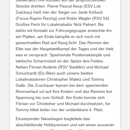
zeitversetzt ihre Runden auf der anspruchsvollen
Strecke drehten. Pierre Pascal Keup (ESV Lok
Zwickau) hieß hier der Sieger vor Janik Koßack
(Focus Raprio Racing) und Robin Wagler (RSV 54).
Großes Pech für Lokalmatador Nick Palnert. Bis
dahin mit Kontakt zur Führungsgruppe erwischte ihn
ein Platten, am Ende kämpfte er sich noch mit
gewechselten Rad auf Rang Acht. Das Rennen der
Elite war der Hauptwettkampf der Tages und der hielt,
was er versprach: Spannende Positionskämpfe und
taktische Scharmützel an der Spitze des Feldes:
Neben Florian Anderle (RSV Stadtilm) und Michael
Schuchardt (Eic-Bike) auch unsere beiden
Lokalmatadoren Christopher Maletz und Tommy
Galle. Die Zuschauer kamen bei dem spannenden
Rennverlauf vol auf ihre Kosten und das Rennen bot
Spannung bis zum Schluß: Am Ende konnte sich
Florian vor Christoher und Michael durchsetzen, für
Tommy blieb leider nur der undankbare 4. Platz.
Einsetzender Nieselregen begleitete das
abschließende Hobbyrennen und sah einen souverän