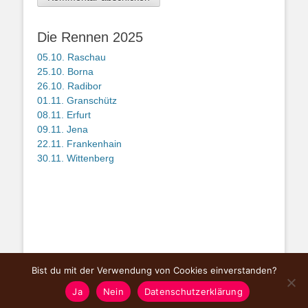
Die Rennen 2025
05.10. Raschau
25.10. Borna
26.10. Radibor
01.11. Granschütz
08.11. Erfurt
09.11. Jena
22.11. Frankenhain
30.11. Wittenberg
Bist du mit der Verwendung von Cookies einverstanden?
Copyright © Mitteldeutsche Querfeldeinserie
Gunsha Cross Challenge
2026.
Ja
Nein
Datenschutzerklärung
page by micha schurig