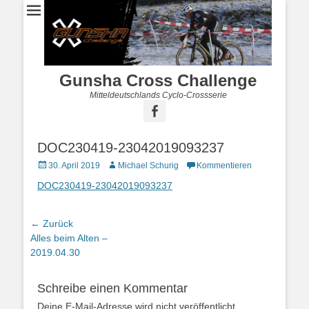
Gunsha Cross Challenge
Mitteldeutschlands Cyclo-Crossserie
DOC230419-23042019093237
30. April 2019
Michael Schurig
Kommentieren
DOC230419-23042019093237
← Zurück
Vorhergehender
Alles beim Alten –
Beitrag:
2019.04.30
Schreibe einen Kommentar
Deine E-Mail-Adresse wird nicht veröffentlicht.