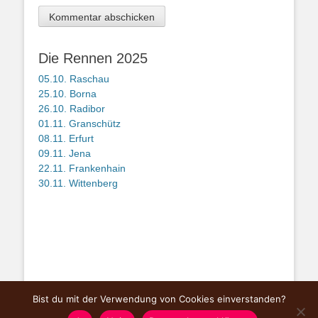
Die Rennen 2025
05.10. Raschau
25.10. Borna
26.10. Radibor
01.11. Granschütz
08.11. Erfurt
09.11. Jena
22.11. Frankenhain
30.11. Wittenberg
Bist du mit der Verwendung von Cookies einverstanden?
Copyright © Mitteldeutsche Querfeldeinserie
Gunsha Cross Challenge
2026.