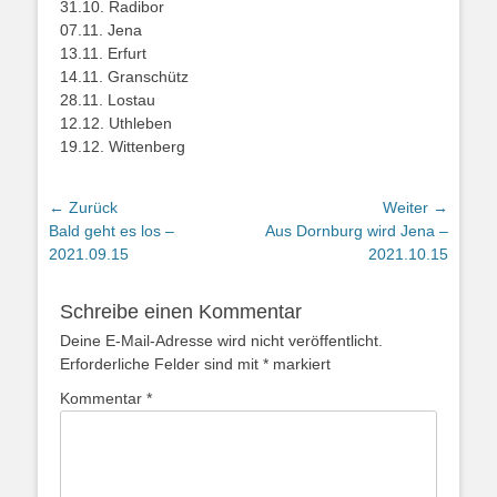
31.10. Radibor
07.11. Jena
13.11. Erfurt
14.11. Granschütz
28.11. Lostau
12.12. Uthleben
19.12. Wittenberg
← Zurück
Weiter →
Vorhergehender
Nächster
Bald geht es los –
Aus Dornburg wird Jena –
Beitrag:
Beitrag:
2021.09.15
2021.10.15
Schreibe einen Kommentar
Deine E-Mail-Adresse wird nicht veröffentlicht.
Erforderliche Felder sind mit
*
markiert
Kommentar
*