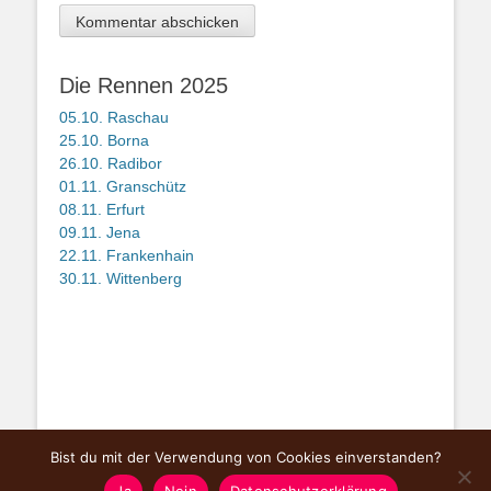
Die Rennen 2025
05.10. Raschau
25.10. Borna
26.10. Radibor
01.11. Granschütz
08.11. Erfurt
09.11. Jena
22.11. Frankenhain
30.11. Wittenberg
Bist du mit der Verwendung von Cookies einverstanden?
Copyright © Mitteldeutsche Querfeldeinserie
Gunsha Cross Challenge
2026.
Ja
Nein
Datenschutzerklärung