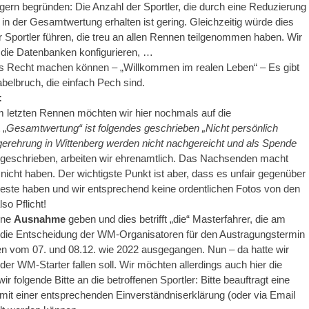
gern begründen: Die Anzahl der Sportler, die durch eine Reduzierung
n der Gesamtwertung erhalten ist gering. Gleichzeitig würde dies
r Sportler führen, die treu an allen Rennen teilgenommen haben. Wir
die Datenbanken konfigurieren, …
n alles Recht machen können – „Willkommen im realen Leben“ – Es gibt
abelbruch, die einfach Pech sind.
:
letzten Rennen möchten wir hier nochmals auf die
 „
Gesamtwertung“ ist folgendes geschrieben „Nicht persönlich
gerehrung in Wittenberg werden nicht nachgereicht und als Spende
 geschrieben, arbeiten wir ehrenamtlich. Das Nachsenden macht
 nicht haben. Der wichtigste Punkt ist aber, dass es unfair gegenüber
deste haben und wir entsprechend keine ordentlichen Fotos von den
so Pflicht!
ine
Ausnahme
geben und dies betrifft „die“ Masterfahrer, die am
die Entscheidung der WM-Organisatoren für den Austragungstermin
gen vom 07. und 08.12. wie 2022 ausgegangen. Nun – da hatte wir
er WM-Starter fallen soll. Wir möchten allerdings auch hier die
folgende Bitte an die betroffenen Sportler: Bitte beauftragt eine
mit einer entsprechenden Einverständniserklärung (oder via Email