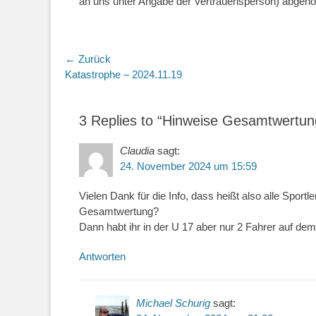
an uns unter Angabe der Vertrauensperson) abgeho
← Zurück
Vorhergehender
Katastrophe – 2024.11.19
Beitrag:
3 Replies to “Hinweise Gesamtwertun
Claudia
sagt:
24. November 2024 um 15:59
Vielen Dank für die Info, dass heißt also alle Sport
Gesamtwertung?
Dann habt ihr in der U 17 aber nur 2 Fahrer auf de
Antworten
Michael Schurig
sagt: