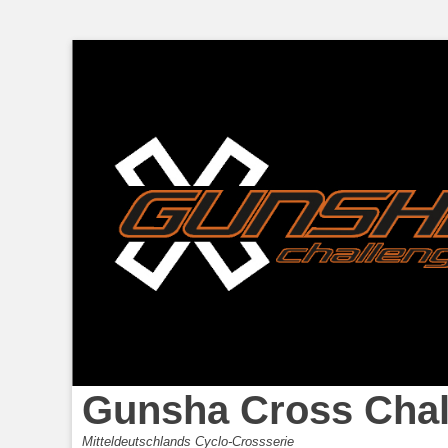
Gunsha Cross Chal
Mitteldeutschlands Cyclo-Crossserie