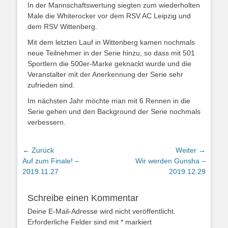
In der Mannschaftswertung siegten zum wiederholten
Male die Whiterocker vor dem RSV AC Leipzig und
dem RSV Wittenberg.
Mit dem letzten Lauf in Wittenberg kamen nochmals
neue Teilnehmer in der Serie hinzu, so dass mit 501
Sportlern die 500er-Marke geknackt wurde und die
Veranstalter mit der Anerkennung der Serie sehr
zufrieden sind.
Im nächsten Jahr möchte man mit 6 Rennen in die
Serie gehen und den Background der Serie nochmals
verbessern.
← Zurück
Weiter →
Vorhergehender
Nächster
Auf zum Finale! –
Wir werden Gunsha –
Beitrag:
Beitrag:
2019.11.27
2019.12.29
Schreibe einen Kommentar
Deine E-Mail-Adresse wird nicht veröffentlicht.
Erforderliche Felder sind mit
*
markiert