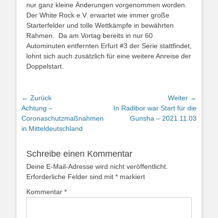
nur ganz kleine Änderungen vorgenommen worden.
Der White Rock e.V. erwartet wie immer große
Starterfelder und tolle Wettkämpfe in bewährten
Rahmen. Da am Vortag bereits in nur 60
Autominuten entfernten Erfurt #3 der Serie stattfindet,
lohnt sich auch zusätzlich für eine weitere Anreise der
Doppelstart.
← Zurück
Weiter →
Vorhergehender
Nächster
Achtung –
In Radibor war Start für die
Beitrag:
Beitrag:
Coronaschutzmaßnahmen
Gunsha – 2021.11.03
in Mitteldeutschland
Schreibe einen Kommentar
Deine E-Mail-Adresse wird nicht veröffentlicht.
Erforderliche Felder sind mit
*
markiert
Kommentar
*